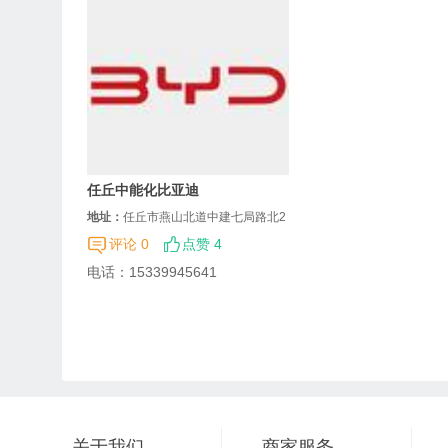
任丘中能化比亚迪
地址：
任丘市燕山北道中建七局路北2
00米
评论 0
点赞 4
电话：
15339945641
关于我们
商家服务