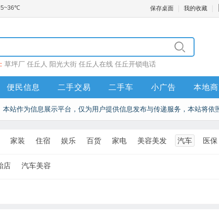
保存桌面
我的收藏
：
草坪厂
任丘人
阳光大街
任丘人在线
任丘开锁电话
便民信息
二手交易
二手车
小广告
本地商
本站作为信息展示平台，仅为用户提供信息发布与传递服务，本站将依
家装
住宿
娱乐
百货
家电
美容美发
汽车
医保
胎店
汽车美容