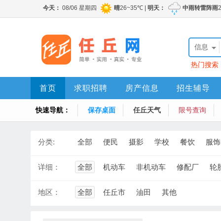
信息
热门搜索
首页
求职招聘
房产信息
招生辅导
快速导航：
保存桌面
任丘天气
限号查询
分类:
全部
便民
摄影
学校
餐饮
服饰
详细：
全部
机动车
非机动车
修配厂
轮
地区：
全部
任丘市
油田
其他