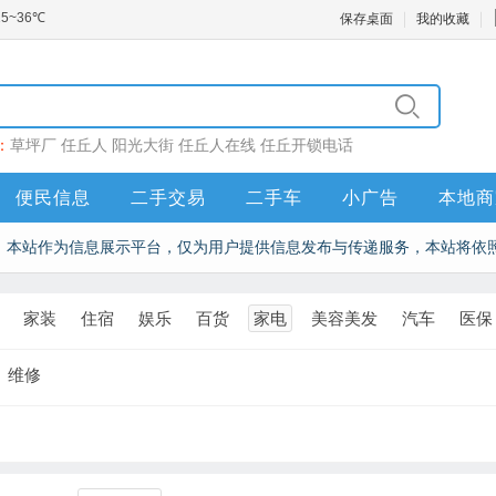
保存桌面
我的收藏
：
草坪厂
任丘人
阳光大街
任丘人在线
任丘开锁电话
便民信息
二手交易
二手车
小广告
本地商
本站作为信息展示平台，仅为用户提供信息发布与传递服务，本站将依
家装
住宿
娱乐
百货
家电
美容美发
汽车
医保
维修