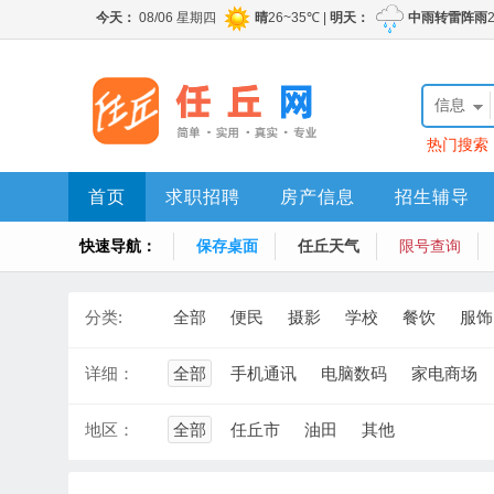
信息
热门搜索
首页
求职招聘
房产信息
招生辅导
快速导航：
保存桌面
任丘天气
限号查询
分类:
全部
便民
摄影
学校
餐饮
服饰
详细：
全部
手机通讯
电脑数码
家电商场
地区：
全部
任丘市
油田
其他