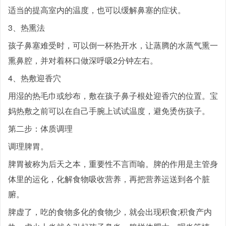
适当的提高室内的温度，也可以缓解鼻塞的症状。
3、热熏法
孩子鼻塞难受时，可以倒一杯热开水，让蒸腾的水蒸气熏一
熏鼻腔，并对着杯口做深呼吸2分钟左右。
4、热敷迎香穴
用湿的热毛巾或纱布，敷在孩子鼻子根处迎香穴的位置。宝
妈热敷之前可以在自己手腕上试试温度，避免烫伤孩子。
第二步：体质调理
调理脾胃。
脾胃被称为后天之本，重要性不言而喻。脾的作用是主管身
体里的运化，化解食物吸收营养，再把营养运送到各个脏
腑。
脾虚了，吃的食物多化的食物少，就会出现积食;积食产内