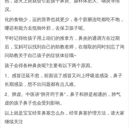
热，虚火上炎就会引起孩子鼻炎、腺样体肥大、咽炎等情
况。
化的食物少，运的营养也就更少，各个脏腑连吃都吃不饱，
哪还有能力去抵御外邪，去保卫孩子呢。
平时记得给孩子用上咱们的推拿方，鼻炎的通调方在过期
后，宝妈可以找到自己的助教老师，在领取的同时别忘了询
问助教关于自己孩子的症状体征哦~
孩子会得各种鼻炎呢?主要有以下两个原因。
1、感冒迁延不愈，前面说了感冒又叫上呼吸道感染，鼻子
长期感染，想不出问题都有点儿难。
2、脾虚。中医讲“肺开窍于鼻”，鼻子和肺是相通的，肺气
虚的孩子鼻子也会受到影响。
以上就是宝宝经常鼻塞怎么办，经常鼻塞护理方法，请大家
继续关注