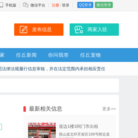
QQ登录
微信登录
手机版
微信平台
注册
/
登录
发布信息
商家入驻
家
任丘新闻
你问我答
任丘宠物
照法律法规履行信息审核，并在法定范围内承担相应责任
最新相关信息
更多>>
道边1楼3间门市出租
燕山道北环开发区189号附近道