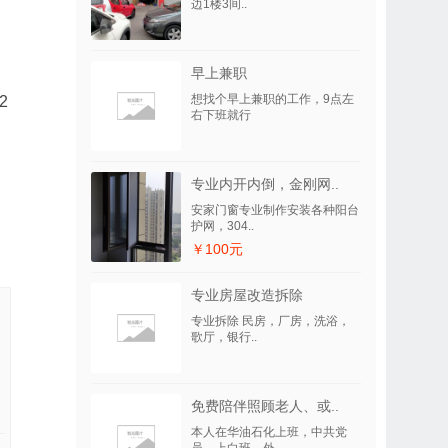
边1楼3间..
，
早上兼职
想找个早上兼职的工作，9点左
2
右下班就行
专业内开内倒，金刚网..
安家门窗专业制作安装各种阳台
护网，304..
￥100元
专业房屋改造拆除
专业拆除 民房，厂房，洗浴，
歌厅，银行..
免费陪伴照顾老人、或..
本人在华油石化上班，中共党