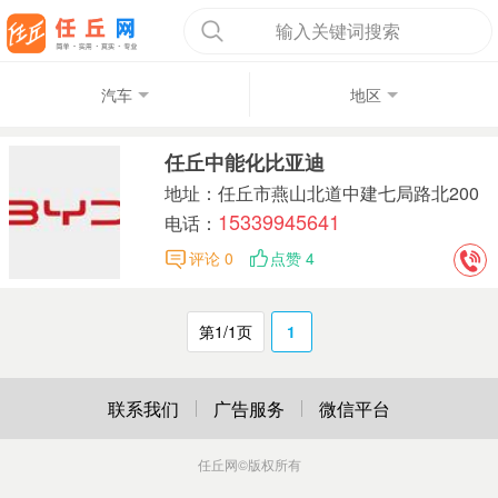
输入关键词搜索
汽车
地区
任丘中能化比亚迪
地址：任丘市燕山北道中建七局路北200
15339945641
米
电话：
评论 0
点赞 4
第1/1页
1
联系我们
广告服务
微信平台
任丘网
©版权所有