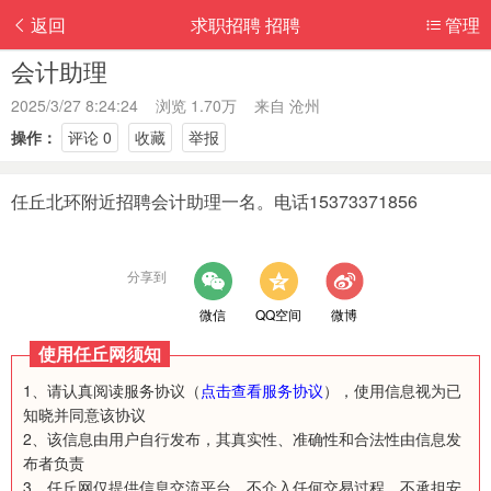
返回
求职招聘 招聘
管理
会计助理
2025/3/27 8:24:24 浏览 1.70万 来自
沧州
操作：
评论 0
收藏
举报
任丘北环附近招聘会计助理一名。电话15373371856
分享到
微信
QQ空间
微博
使用任丘网须知
1、请认真阅读服务协议（
点击查看服务协议
），使用信息视为已
知晓并同意该协议
2、该信息由用户自行发布，其真实性、准确性和合法性由信息发
布者负责
3、任丘网仅提供信息交流平台，不介入任何交易过程，不承担安