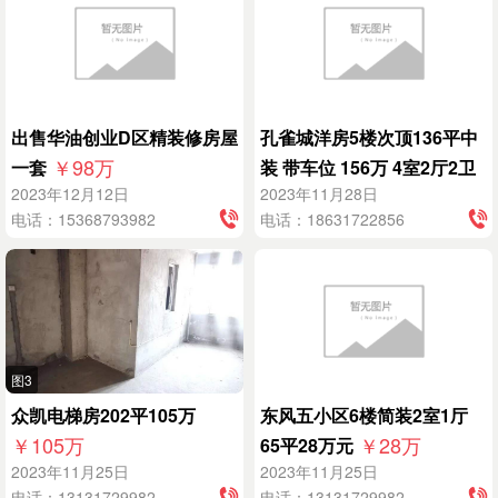
出售华油创业D区精装修房屋
孔雀城洋房5楼次顶136平中
￥98
万
一套
装 带车位 156万 4室2厅2卫
￥156
万
2023年12月12日
2023年11月28日
电话：15368793982
电话：18631722856
图3
众凯电梯房202平105万
东风五小区6楼简装2室1厅
￥105
万
￥28
万
65平28万元
2023年11月25日
2023年11月25日
电话：13131729982
电话：13131729982