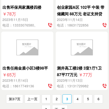
出售环保局家属楼四楼
创业家园A区 102平 中装 带
￥78
万
储藏间 88万元 老证支持贷
￥88
万
2023年11月15日
2023年11月14日
款
电话：13333076580。
电话：18631722856
15303179
出售任南金盾小区3楼98平
测井高工楼2楼 3室1厅1卫
￥65
万
￥77
万
87平77万元
2023年11月14日
2023年11月13日
电话：18617749136
电话：13131729982
第3/7页
上一页
1
2
3
4
5
6