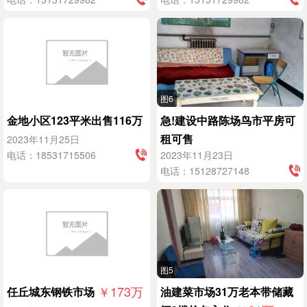
图6
金地小区123平米出售116万
急!建设中路陈场鸟市平房可
租可售
2023年11月25日
电话：18531715506
2023年11月23日
电话：15128727148
图5
￥173
万
任丘城东钢铁市场
油建菜市场31万老本带储藏