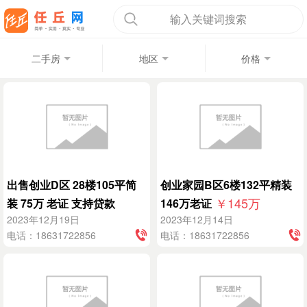
输入关键词搜索
二手房
地区
价格
出售创业D区 28楼105平简
创业家园B区6楼132平精装
￥145
万
装 75万 老证 支持贷款
146万老证
￥75
万
2023年12月19日
2023年12月14日
电话：18631722856
电话：18631722856