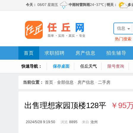
信息
热门搜索
首页
求职招聘
房产信息
招生辅导
快速导航：
保存桌面
任丘天气
限号查询
当前位置：
首页
-
全部信息
-
房产信息
-
二手房
出售理想家园顶楼128平
￥95
2024/5/28 9:19:50
浏览
8895
来自
沧州