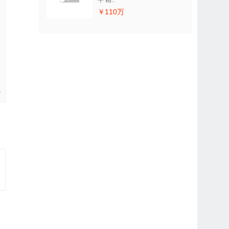
平 精..
￥110万