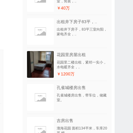
室，简装，..
￥40万
出租井下房子83平，..
出租井下房子，83平三室向阳，
家电齐全，..
花园里房屋出租
花园里二楼出租，紧邻一实小，
水电暖齐全，..
￥1200万
孔雀城楼房出售
孔雀城楼房出售，带车位，储藏
室。
吉房出售
渤海花园 面积134平米，车库20