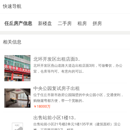
快速导航
任丘房产信息
新楼盘
二手房
租房
拼房
相关信息
北环开发区出租店面3..
北环开发区燕山道路大道边出租店面3间，可做餐饮，办公
室，仓库等均可。有意向的可以..
中央公园复试房子出租
位于任丘市新市政府公园隔壁的中央公园小区，交通便利，
购物遛弯都方便，带一个宽敞的..
￥18000万
出售站前小区1楼13..
出售站前小区21号楼2单元1楼135平米（建筑面积）没公
摊，三室两厅两2卫，精装..