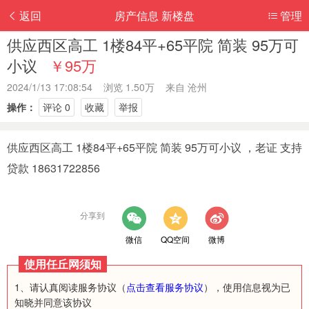
返回
房产信息 新楼盘
管理
供应西区高工 1楼84平+65平院 简装 95万可
小议
￥95万
2024/1/13 17:08:54 浏览 1.50万 来自
沧州
操作：
评论 0
收藏
举报
供应西区高工 1楼84平+65平院 简装 95万可小议 ，老证 支持
贷款 18631722856
分享到
微信
QQ空间
微博
使用任丘网须知
1、请认真阅读服务协议（
点击查看服务协议
），使用信息视为已
知晓并同意该协议